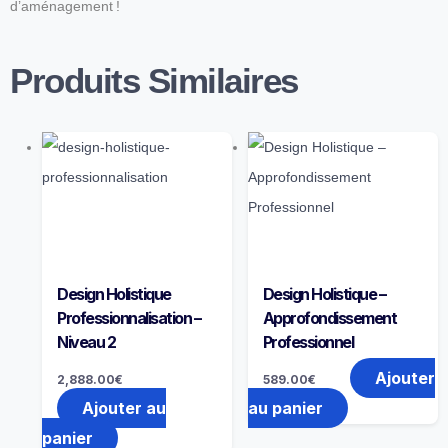
d’aménagement !
Produits Similaires
Design Holistique
Design Holistique –
Professionnalisation –
Approfondissement
Niveau 2
Professionnel
Ajouter
2,888.00
€
589.00
€
Ajouter au
au panier
panier