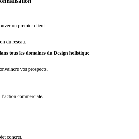
ionnalisation
ouver un premier client.
ion du réseau.
dans tous les domaines du Design holistique.
convaincre vos prospects.
 à l’action commerciale.
jet concret.