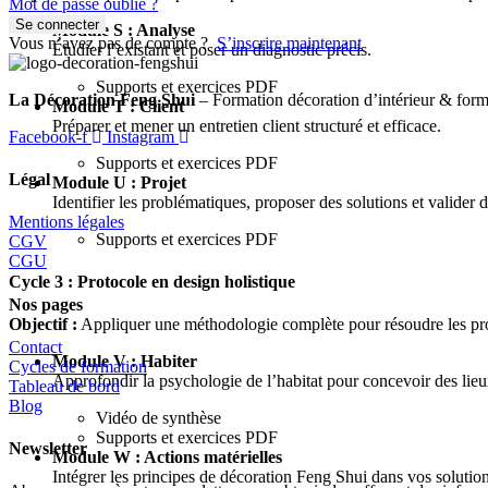
Mot de passe oublié ?
Se connecter
Module S : Analyse
Vous n’avez pas de compte ?
S’inscrire maintenant
Étudier l’existant et poser un diagnostic précis.
Supports et exercices PDF
La Décoration Feng Shui
– Formation décoration d’intérieur & form
Module T : Client
Préparer et mener un entretien client structuré et efficace.
Facebook-f
Instagram
Supports et exercices PDF
Légal
Module U : Projet
Identifier les problématiques, proposer des solutions et valider 
Mentions légales
Supports et exercices PDF
CGV
CGU
Cycle 3 : Protocole en design holistique
Nos pages
Objectif :
Appliquer une méthodologie complète pour résoudre les pro
Contact
Module V : Habiter
Cycles de formation
Approfondir la psychologie de l’habitat pour concevoir des lieux
Tableau de bord
Blog
Vidéo de synthèse
Supports et exercices PDF
Newsletter
Module W : Actions matérielles
Intégrer les principes de décoration Feng Shui dans vos solution