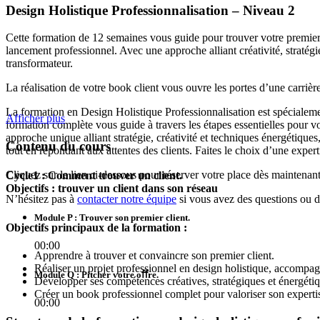
Design Holistique Professionnalisation – Niveau 2
Cette formation de 12 semaines vous guide pour trouver votre premier c
lancement professionnel. Avec une approche alliant créativité, stratégie
transformateur.
La réalisation de votre book client vous ouvre les portes d’une carriè
La formation en Design Holistique Professionnalisation est spécialemen
Afficher plus
formation complète vous guide à travers les étapes essentielles pour vo
approche unique alliant stratégie, créativité et techniques énergétiqu
Contenu du cours
tout en répondant aux attentes des clients. Faites le choix d’une expe
Cliquez sur le lien ci-dessous pour réserver votre place dès maintenan
Cycle1 : Comment trouver un client.
Objectifs : trouver un client dans son réseau
N’hésitez pas à
contacter notre équipe
si vous avez des questions ou de
Module P : Trouver son premier client.
Objectifs principaux de la formation :
00:00
Apprendre à trouver et convaincre son premier client.
Réaliser un projet professionnel en design holistique, accompag
Module Q : Pitcher votre oﬀre.
Développer ses compétences créatives, stratégiques et énergétiq
Créer un book professionnel complet pour valoriser son expertis
00:00