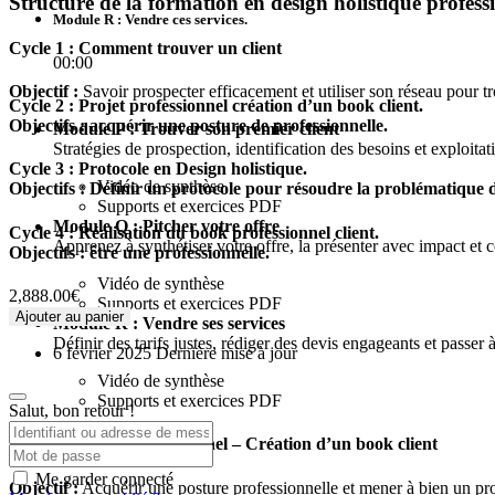
Structure de la formation en d
esign holistique profess
Module R : Vendre ces services.
Cycle 1 : Comment trouver un client
00:00
Objectif :
Savoir prospecter efficacement et utiliser son réseau pour tr
Cycle 2 : Projet professionnel création d’un book client.
Objectifs : acquérir une posture de professionnelle.
Module P : Trouver son premier client
Stratégies de prospection, identification des besoins et exploitat
Cycle 3 : Protocole en Design holistique.
Vidéo de synthèse
Objectifs : Définir un protocole pour résoudre la problématique 
Supports et exercices PDF
Module Q : Pitcher votre offre
Cycle 4 : Réalisation du book professionnel client.
Apprenez à synthétiser votre offre, la présenter avec impact et 
Objectifs : être une professionnelle.
Vidéo de synthèse
2,888.00
€
Supports et exercices PDF
Ajouter au panier
Module R : Vendre ses services
Définir des tarifs justes, rédiger des devis engageants et passer
6 février 2025 Dernière mise à jour
Vidéo de synthèse
Supports et exercices PDF
Salut, bon retour !
Cycle 2 : Projet professionnel – Création d’un book client
Me garder connecté
Objectif :
Acquérir une posture professionnelle et mener à bien un pro