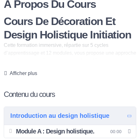
À Propos Du Cours
Cours De Décoration Et
Design Holistique Initiation
Cette formation immersive, répartie sur 5 cycles
d’apprentissage et 12 modules, vous propose une approche
complète pour maîtriser les bases de la décoration
d’intérieur, du design holistique, des principes
Afficher plus
fondamentaux du Feng Shui, de la géobiologie et de
l’énergétique. À travers des cours structurés, des supports
pratiques et des exercices applicables, vous apprendrez à
Contenu du cours
transformer les espaces en harmonisant esthétique, bien-
être et énergie.
Introduction au design holistique
Cette formation en 6 mois avec un client réel vous prépare à
devenir une professionnelle indépendante financièrement
Module A : Design holistique.
et épanouie dans votre créativité.
00:00
Découvrez l’art du design holistique, une approche