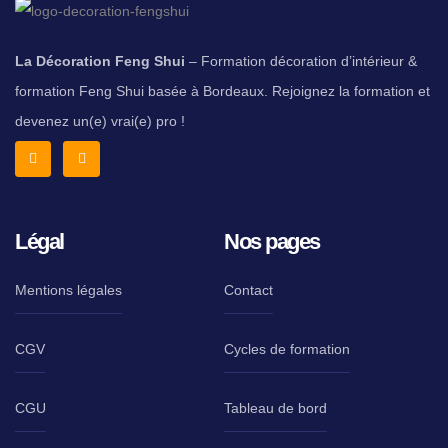
Découverte des principes du design holistique et
de ses applications pratiques.
Vidéo de synthèse.
La Décoration Feng Shui
– Formation décoration d’intérieur &
Supports et exercices PDF.
formation Feng Shui basée à Bordeaux. Rejoignez la formation et
Cycle 1 : Design holistique
devenez un(e) vrai(e) pro !
Objectif :
S’initier aux bases du design holistique et à la
psychologie de l’habitat.
Module B : Décoration réussie, les essentiels
Les fondamentaux : couleur, matière, lumière.
Perception et proportion dans les espaces.
Légal
Nos pages
Influence des éléments sur le ressenti.
Vidéo de synthèse.
Mentions légales
Contact
Supports et exercices PDF.
Module C : Définir le style en décoration
CGV
Cycles de formation
Exploration des styles en décoration.
Identifier et définir un style selon les besoins.
Créer une planche de tendance pour
CGU
Tableau de bord
communiquer une idée.