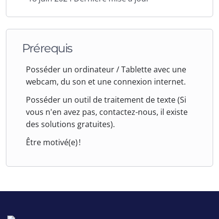
validation et de
recherche.
Module M : Les nettoyages
énergétiques de l’habitat, les
Prérequis
leviers énergétiques
(2+1 cours
de visioconférence en direct et/ou
Posséder un ordinateur / Tablette avec une
en replay)
webcam, du son et une connexion internet.
Le gardien du lieu
Posséder un outil de traitement de texte (Si
Nettoyer les présences qui
vous n'en avez pas, contactez-nous, il existe
dérangent
des solutions gratuites).
Nettoyer les blocages de la
lignée
Être motivé(e) !
Mettre en lumière l’habitat
Les programmations positives
pour l’habitat
Vibration énergétique de
l’habitat
:
Les présences qui