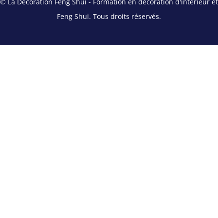
© La Décoration Feng Shui - Formation en décoration d'intérieur et
Feng Shui. Tous droits réservés.
Objectifs et Bonus
Le cycle 4 de formation vise à
approfondir vos compétences en
matière de décoration d’intérieur
et de Feng Shui, ainsi qu’à
découvrir les remèdes
énergétiques de l’habitat. Il
comprend les modules
L+M+N+Bonus, et le tout est
OFFERT.
Bonus : Attestation de
fin de cycle
À la fin de ce cycle de formation,
vous aurez la possibilité de