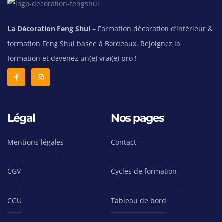
dérangent, quelles sont-
elles ?
La Décoration Feng Shui
– Formation décoration d’intérieur &
Les mémoires du lieu et
les pathologies
formation Feng Shui basée à Bordeaux. Rejoignez la
Nettoyer les présences
formation et devenez un(e) vrai(e) pro !
qui dérangent
Nettoyer les blocages de
sa lignée
Mise en lumière.
Légal
Nos pages
Exercice pratique de
nettoyage des présences
qui dérangent et mise en
Mentions légales
Contact
lumière de sa maison.
La géobiologie
:
CGV
Cycles de formation
Les principes de la
géologie
CGU
Tableau de bord
Les réseaux et les
énergies magnétiques