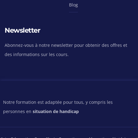
Les incidences
Blog
électromagnétiques
La wifi
Exercice pratique de
Newsletter
nettoyage magnétique et
électromagnétique de sa
Abonnez-vous à notre newsletter pour obtenir des offres et
maison.
des informations sur les cours.
Module N : Les remèdes en
Décoration Feng Shui
(1 cours de
visioconférence en direct et/ou en
replay)
Les animaux Feng Shui
Le cristal réel
Notre formation est adaptée pour tous, y compris les
Le cristal virtuel
personnes en
situation de handicap
Les remèdes à apporter aux
problématiques de vie aux
secteurs de vie de la carte
énergétique du BAGUA