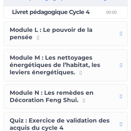
dans ce domaine créatif.
Livret pédagogique Cycle 4
00:00
Modules et Contenu
Module L : Le pouvoir de la
Ce cycle de formation se compose
pensée
de trois modules, à savoir les
modules L, M et N, avec des
thèmes uniques dans chacun
Module M : Les nettoyages
d’eux.
énergétiques de l’habitat, les
leviers énergétiques.
Module L : Le pouvoir de la
pensée
(2+3 cours de
visioconférence en direct et/ou en
Module N : Les remèdes en
replay)
Décoration Feng Shui.
Le pouvoir de la pensée
:
Pensée positive
Pleine conscience
Quiz : Exercice de validation des
Développer son pouvoir
acquis du cycle 4