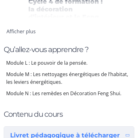
Cycle 4 de formation :
la décoration
d’intérieur et le Feng
Shui, niveau
Afficher plus
intermédiaire
Le Cycle 4 de formation se
Qu’allez-vous apprendre ?
concentre sur la décoration
Module L : Le pouvoir de la pensée.
d’intérieur et le Feng Shui à un
niveau intermédiaire. Cette
Module M : Les nettoyages énergétiques de l’habitat,
opportunité de formation est
les leviers énergétiques.
offerte, et elle représente un
Module N : Les remèdes en Décoration Feng Shui.
ensemble de 15 heures de cours,
réparties en trois modules
distincts. Chacun de ces modules
Contenu du cours
explore des aspects spécifiques de
la décoration et du Feng Shui pour
approfondir vos compétences
Livret pédagogique à télécharger